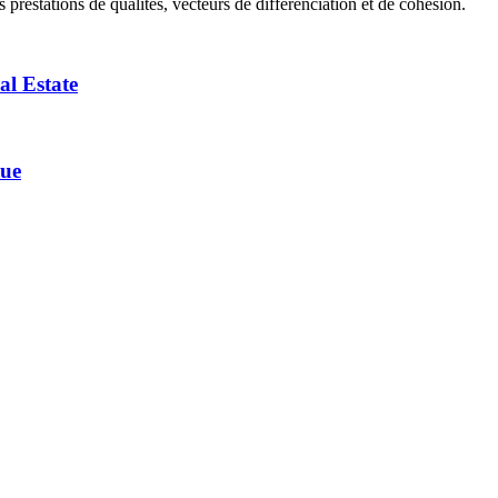
 prestations de qualités, vecteurs de différenciation et de cohésion.
al Estate
que