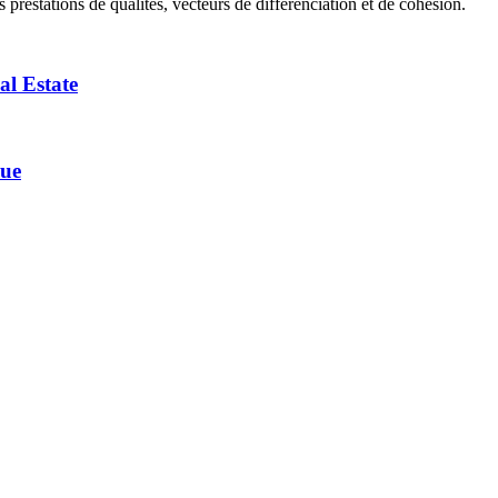
 prestations de qualités, vecteurs de différenciation et de cohésion.
al Estate
que